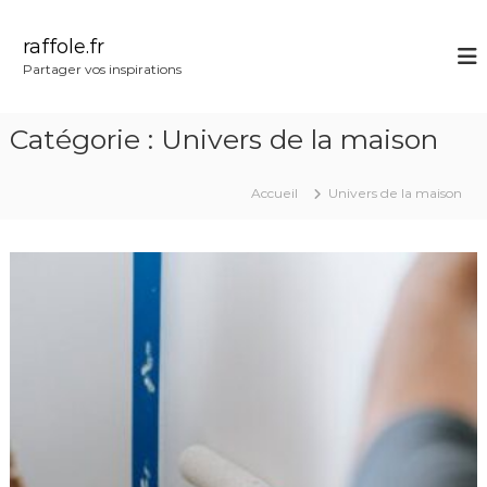
A
l
raffole.fr
l
Partager vos inspirations
e
r
a
Catégorie :
Univers de la maison
u
c
o
Accueil
Univers de la maison
n
t
e
n
u