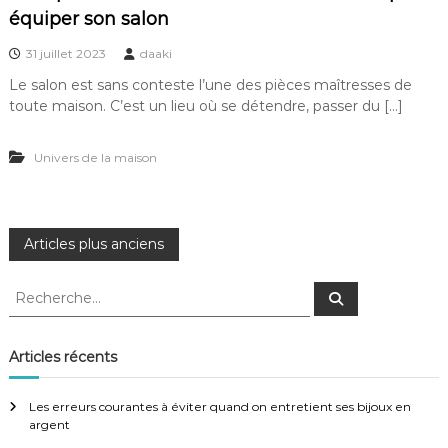
équiper son salon
31 juillet 2023
daaki
Le salon est sans conteste l’une des pièces maîtresses de
toute maison. C’est un lieu où se détendre, passer du […]
Univers de la maison
N
Articles plus anciens
a
R
R
e
e
c
v
c
h
e
h
Articles récents
r
e
i
c
h
r
e
Les erreurs courantes à éviter quand on entretient ses bijoux en
r
c
g
argent
h