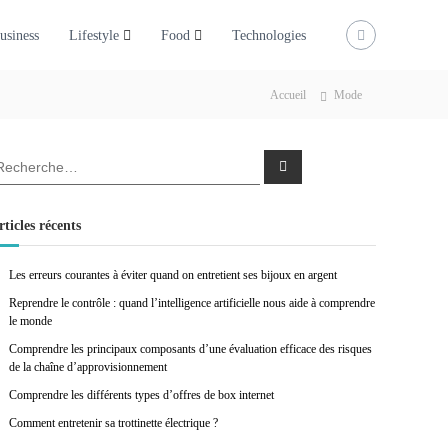
usiness
Lifestyle
Food
Technologies
Accueil
Mode
R
e
c
h
e
rticles récents
r
c
h
e
Les erreurs courantes à éviter quand on entretient ses bijoux en argent
r
Reprendre le contrôle : quand l’intelligence artificielle nous aide à comprendre
le monde
Comprendre les principaux composants d’une évaluation efficace des risques
de la chaîne d’approvisionnement
Comprendre les différents types d’offres de box internet
Comment entretenir sa trottinette électrique ?