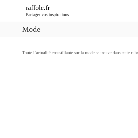
A
raffole.fr
l
Partager vos inspirations
l
e
Mode
r
a
u
c
Toute l’actualité croustillante sur la mode se trouve dans cette rub
o
n
t
e
n
u