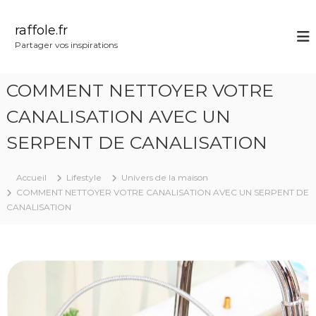
A
l
raffole.fr
l
Partager vos inspirations
e
r
a
COMMENT NETTOYER VOTRE
u
c
CANALISATION AVEC UN
o
SERPENT DE CANALISATION
n
t
e
Accueil
Lifestyle
Univers de la maison
n
COMMENT NETTOYER VOTRE CANALISATION AVEC UN SERPENT DE
u
CANALISATION