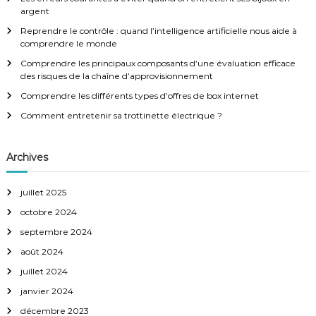
a
r
c
argent
h
t
Reprendre le contrôle : quand l’intelligence artificielle nous aide à
e
comprendre le monde
r
i
:
Comprendre les principaux composants d’une évaluation efficace
des risques de la chaîne d’approvisionnement
o
Comprendre les différents types d’offres de box internet
Comment entretenir sa trottinette électrique ?
n
d
Archives
e
juillet 2025
octobre 2024
l
septembre 2024
’
août 2024
juillet 2024
a
janvier 2024
décembre 2023