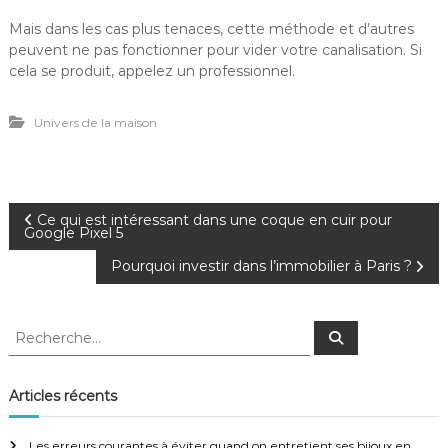
Mais dans les cas plus tenaces, cette méthode et d’autres
peuvent ne pas fonctionner pour vider votre canalisation. Si
cela se produit, appelez un professionnel.
Univers de la maison
N
Ce qui est intéressant dans une coque en cuir pour
Google Pixel 5
a
Pourquoi investir dans l’immobilier à Paris ?
v
R
R
e
i
e
c
c
h
e
h
g
Articles récents
r
e
c
h
r
e
Les erreurs courantes à éviter quand on entretient ses bijoux en