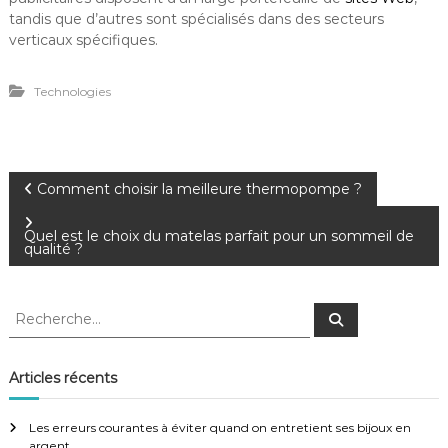
tandis que d’autres sont spécialisés dans des secteurs
verticaux spécifiques.
Technologies
N
Comment choisir la meilleure thermopompe ?
a
Quel est le choix du matelas parfait pour un sommeil de
qualité ?
v
R
R
i
e
e
c
c
h
g
e
h
Articles récents
r
e
c
a
h
r
e
Les erreurs courantes à éviter quand on entretient ses bijoux en
r
c
argent