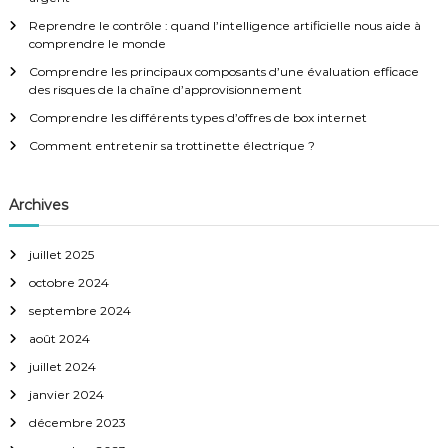
t
h
Reprendre le contrôle : quand l’intelligence artificielle nous aide à
e
comprendre le monde
i
r
:
Comprendre les principaux composants d’une évaluation efficace
des risques de la chaîne d’approvisionnement
o
Comprendre les différents types d’offres de box internet
n
Comment entretenir sa trottinette électrique ?
d
Archives
e
juillet 2025
l
octobre 2024
septembre 2024
’
août 2024
a
juillet 2024
janvier 2024
r
décembre 2023