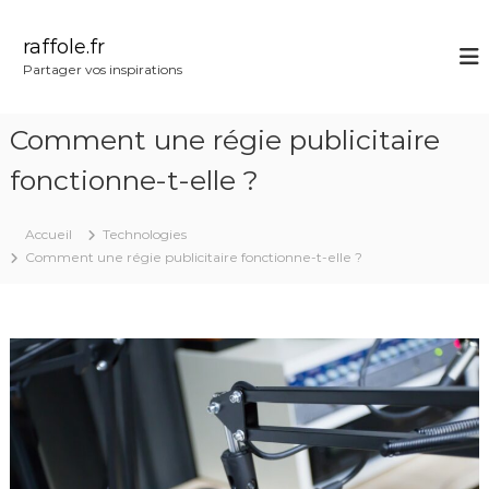
A
l
raffole.fr
l
Partager vos inspirations
e
r
a
Comment une régie publicitaire
u
c
fonctionne-t-elle ?
o
n
Accueil
Technologies
t
Comment une régie publicitaire fonctionne-t-elle ?
e
n
u