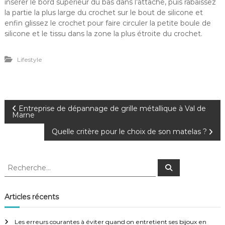
insérer le bord supérieur du bas dans l’attache, puis rabaissez
la partie la plus large du crochet sur le bout de silicone et
enfin glissez le crochet pour faire circuler la petite boule de
silicone et le tissu dans la zone la plus étroite du crochet.
Lifestyle
N
Entreprise de dépannage de grille métallique à Val de
Marne
a
Quelle critère pour le choix de son matelas ?
v
R
R
e
i
e
c
c
h
e
h
g
Articles récents
r
e
c
h
r
a
e
Les erreurs courantes à éviter quand on entretient ses bijoux en