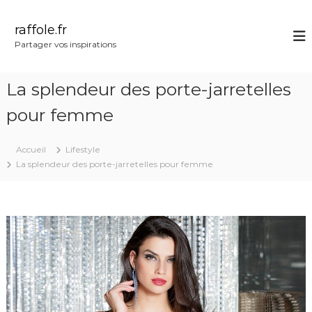
A
l
raffole.fr
l
Partager vos inspirations
e
r
a
La splendeur des porte-jarretelles
u
c
pour femme
o
n
Accueil
Lifestyle
t
La splendeur des porte-jarretelles pour femme
e
n
u