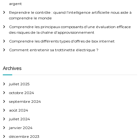
r
c
argent
h
t
Reprendre le contrôle : quand l’intelligence artificielle nous aide à
e
comprendre le monde
r
i
:
Comprendre les principaux composants d’une évaluation efficace
des risques de la chaîne d’approvisionnement
o
Comprendre les différents types d’offres de box internet
Comment entretenir sa trottinette électrique ?
n
d
Archives
e
juillet 2025
octobre 2024
l
septembre 2024
’
août 2024
juillet 2024
a
janvier 2024
r
décembre 2023