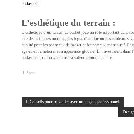
basket-ball
.
L’esthétique du terrain :
L’esthétique d’un terrain de basket joue un rôle important dans son a
que des peintures murales, des logos d’équipe ou des couleurs viv
qualité pour les panneaux de basket et les poteaux contribue à l’a
également améliorer son apparence globale. En investissant dans l’e
basket-ball, renforçant ainsi sa valeur communautaire.
Sport
N
Conseils pour travailler avec un maçon professionnel
Design
a
v