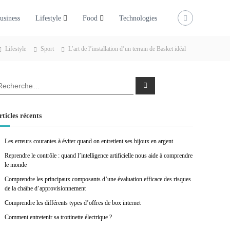
usiness
Lifestyle
Food
Technologies
Lifestyle
Sport
L’art de l’installation d’un terrain de Basket idéal
R
e
c
h
e
rticles récents
r
c
h
e
Les erreurs courantes à éviter quand on entretient ses bijoux en argent
r
Reprendre le contrôle : quand l’intelligence artificielle nous aide à comprendre
le monde
Comprendre les principaux composants d’une évaluation efficace des risques
de la chaîne d’approvisionnement
Comprendre les différents types d’offres de box internet
Comment entretenir sa trottinette électrique ?