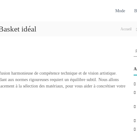
Mode
B
 Basket idéal
Accueil
R
e
c
h
A
e fusion harmonieuse de compétence technique et de vision artistique.
e
ndant aux normes rigoureuses requiert un équilibre subtil. Nous allons
r
placement à la sélection des matériaux, pour vous aider à concrétiser votre
c
h
e
r
: