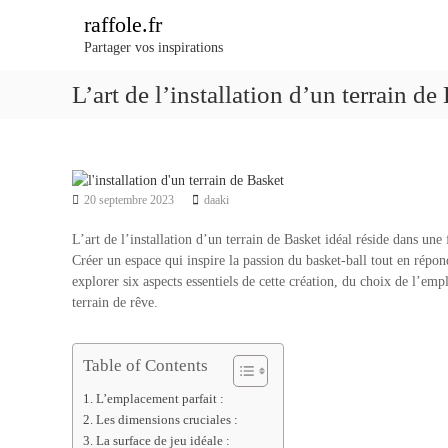
A
raffole.fr
l
Partager vos inspirations
l
e
L’art de l’installation d’un terrain de
r
a
u
c
o
n
20 septembre 2023
daaki
t
L’art de l’installation d’un terrain de Basket idéal réside dans un
e
Créer un espace qui inspire la passion du basket-ball tout en répo
n
explorer six aspects essentiels de cette création, du choix de l’em
u
terrain de rêve.
Table of Contents
L’emplacement parfait :
Les dimensions cruciales :
La surface de jeu idéale :