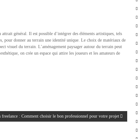
ttrait général. Il est possible d’intégrer des éléments artistiques, tels
es, pour donner au terrain une identité unique. Le choix de matériaux de
spect visuel du terrain. L’aménagement paysager autour du terrain peut
sthétique, on crée un espace qui attire les joueurs et les amateurs de
 freelance : Comment choisir le bon professionnel pour votre projet