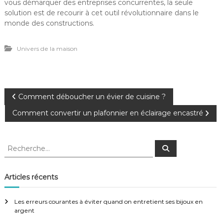
vous démarquer des entreprises concurrentes, la seule
solution est de recourir à cet outil révolutionnaire dans le
monde des constructions.
Univers de la maison
N
Comment déboucher un évier de cuisine ?
Comment convertir un plafonnier en éclairage encastré
a
v
R
R
e
e
c
i
c
h
e
h
Articles récents
r
g
e
c
h
r
e
Les erreurs courantes à éviter quand on entretient ses bijoux en
a
r
c
argent
h