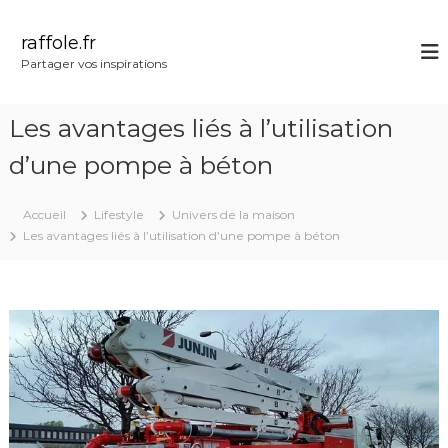
A
l
raffole.fr
l
Partager vos inspirations
e
r
a
Les avantages liés à l’utilisation
u
c
d’une pompe à béton
o
n
Accueil
Lifestyle
Univers de la maison
t
Les avantages liés à l’utilisation d’une pompe à béton
e
n
u