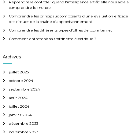
Reprendre le contrôle : quand l’intelligence artificielle nous aide à
e
t
comprendre le monde
r
:
Comprendre les principaux composants d’une évaluation efficace
i
des risques de la chaîne d’approvisionnement
Comprendre les différents types d’offres de box internet
o
Comment entretenir sa trottinette électrique ?
n
Archives
d
juillet 2025
e
octobre 2024
l
septembre 2024
août 2024
’
juillet 2024
a
janvier 2024
décembre 2023
r
novembre 2023