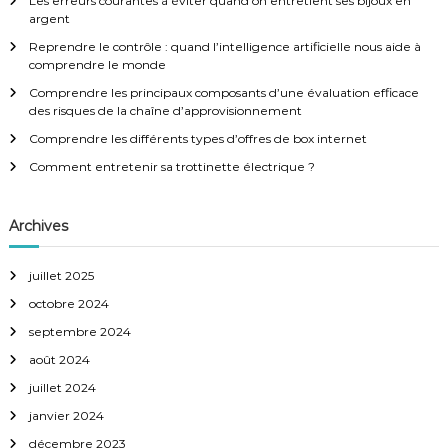
Les erreurs courantes à éviter quand on entretient ses bijoux en
r
c
t
argent
h
Reprendre le contrôle : quand l’intelligence artificielle nous aide à
e
i
comprendre le monde
r
:
Comprendre les principaux composants d’une évaluation efficace
o
des risques de la chaîne d’approvisionnement
Comprendre les différents types d’offres de box internet
n
Comment entretenir sa trottinette électrique ?
d
Archives
e
juillet 2025
l
octobre 2024
’
septembre 2024
août 2024
a
juillet 2024
janvier 2024
r
décembre 2023