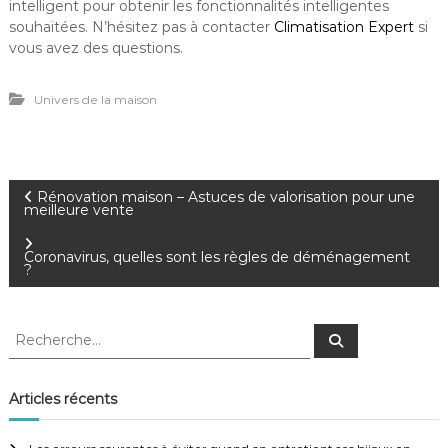
intelligent pour obtenir les fonctionnalités intelligentes
souhaitées. N’hésitez pas à contacter
Climatisation Expert
si
vous avez des questions.
Univers de la maison
N
Rénovation maison – Astuces de valorisation pour une
meilleure vente
a
Coronavirus, quelles sont les règles de déménagement
?
v
i
R
R
e
e
c
g
c
h
e
h
Articles récents
r
e
a
c
h
r
e