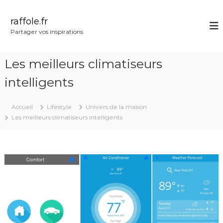
A
l
raffole.fr
l
Partager vos inspirations
e
r
a
Les meilleurs climatiseurs
u
c
intelligents
o
n
Accueil
Lifestyle
Univers de la maison
t
Les meilleurs climatiseurs intelligents
e
n
u