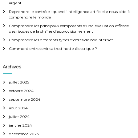
c
argent
t
h
Reprendre le contrôle : quand l’intelligence artificielle nous aide à
e
comprendre le monde
i
r
:
Comprendre les principaux composants d’une évaluation efficace
des risques de la chaîne d’approvisionnement
o
Comprendre les différents types d’offres de box internet
n
Comment entretenir sa trottinette électrique ?
d
Archives
e
juillet 2025
l
octobre 2024
septembre 2024
’
août 2024
a
juillet 2024
janvier 2024
r
décembre 2023