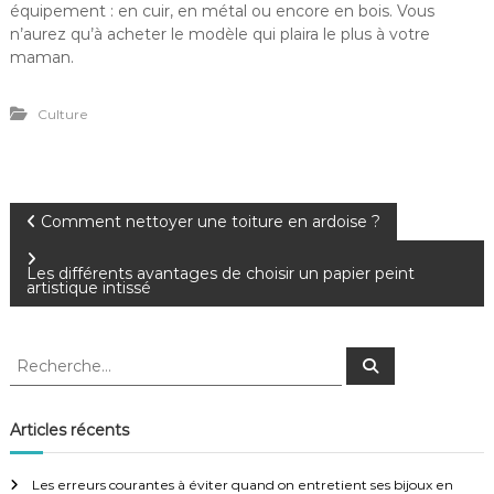
équipement : en cuir, en métal ou encore en bois. Vous
n’aurez qu’à acheter le modèle qui plaira le plus à votre
maman.
Culture
N
Comment nettoyer une toiture en ardoise ?
a
Les différents avantages de choisir un papier peint
artistique intissé
v
R
R
i
e
e
c
c
h
g
e
h
Articles récents
r
e
c
a
h
r
e
Les erreurs courantes à éviter quand on entretient ses bijoux en
r