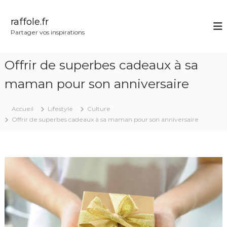
A
l
raffole.fr
l
Partager vos inspirations
e
r
a
Offrir de superbes cadeaux à sa
u
c
maman pour son anniversaire
o
n
Accueil
Lifestyle
Culture
t
Offrir de superbes cadeaux à sa maman pour son anniversaire
e
n
u