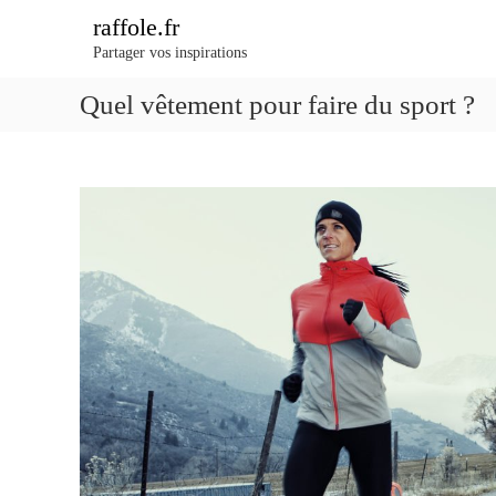
A
raffole.fr
l
Partager vos inspirations
l
e
Quel vêtement pour faire du sport ?
r
a
u
c
o
n
t
e
n
u