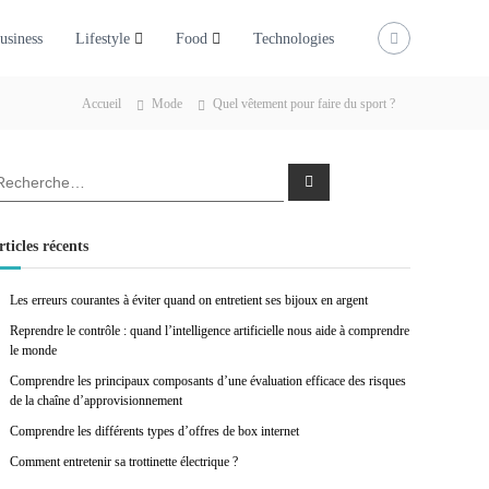
usiness
Lifestyle
Food
Technologies
Accueil
Mode
Quel vêtement pour faire du sport ?
R
e
c
h
e
rticles récents
r
c
h
e
Les erreurs courantes à éviter quand on entretient ses bijoux en argent
r
Reprendre le contrôle : quand l’intelligence artificielle nous aide à comprendre
le monde
Comprendre les principaux composants d’une évaluation efficace des risques
de la chaîne d’approvisionnement
Comprendre les différents types d’offres de box internet
Comment entretenir sa trottinette électrique ?