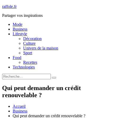
Aller
raffole.fr
au
Partager vos inspirations
contenu
Mode
Business
Lifestyle
Décoration
Culture
Univers de la maison
Sport
Food
Recettes
Technologies
Rechercher
Rechercher
:
Qui peut demander un crédit
renouvelable ?
Accueil
Business
Qui peut demander un crédit renouvelable ?