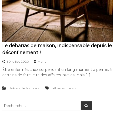
Le débarras de maison, indispensable depuis le
déconfinement !
30 juillet 2020
Marie
Être enfermés chez soi pendant un long moment a permis à
certains de faire le tri des affaires inutiles. Mais […]
,
Univers de la maison
débarras
maison
R
R
e
e
c
c