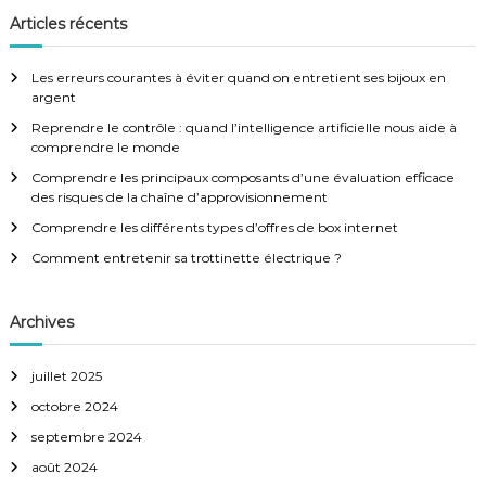
h
e
h
Articles récents
r
e
c
h
r
e
Les erreurs courantes à éviter quand on entretient ses bijoux en
r
c
argent
h
Reprendre le contrôle : quand l’intelligence artificielle nous aide à
e
comprendre le monde
r
:
Comprendre les principaux composants d’une évaluation efficace
des risques de la chaîne d’approvisionnement
Comprendre les différents types d’offres de box internet
Comment entretenir sa trottinette électrique ?
Archives
juillet 2025
octobre 2024
septembre 2024
août 2024