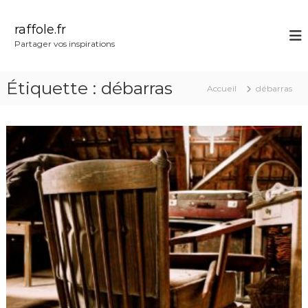
A
l
raffole.fr
l
Partager vos inspirations
e
r
a
Étiquette :
débarras
Accueil
débarras
u
c
o
n
t
e
n
u