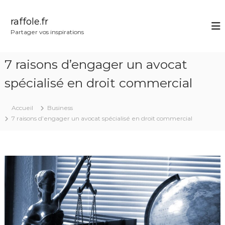
A
l
raffole.fr
l
Partager vos inspirations
e
r
a
7 raisons d’engager un avocat
u
c
spécialisé en droit commercial
o
n
Accueil
Business
t
7 raisons d’engager un avocat spécialisé en droit commercial
e
n
u