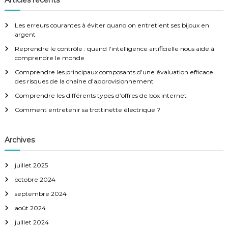
g
r
e
c
h
r
a
e
Les erreurs courantes à éviter quand on entretient ses bijoux en
r
c
argent
h
t
Reprendre le contrôle : quand l’intelligence artificielle nous aide à
e
comprendre le monde
r
i
:
Comprendre les principaux composants d’une évaluation efficace
des risques de la chaîne d’approvisionnement
o
Comprendre les différents types d’offres de box internet
Comment entretenir sa trottinette électrique ?
n
d
Archives
e
juillet 2025
octobre 2024
l
septembre 2024
’
août 2024
juillet 2024