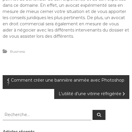
dans ce domaine. En effet, un avocat expérimenté sera en
mesure de mieux cerner votre situation et de vous apporter
les conseils juridiques les plus pertinents. De plus, un avocat
en droit commercial sera également en mesure de vous
aider à négocier avec les différents intervenants du dossier et
de vous assister lors des différents.
Business
N
Comment créer une bannière animée avec Photoshop
?
a
L’utilité d’une vitrine réfrigérée
v
R
R
e
i
e
c
c
h
e
h
Articles récents