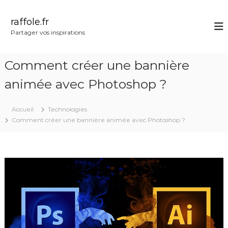
A
l
raffole.fr
l
Partager vos inspirations
e
r
a
Comment créer une bannière
u
c
animée avec Photoshop ?
o
n
Accueil
Technologies
t
Comment créer une bannière animée avec Photoshop ?
e
n
u