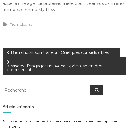
appel à une agence professionnelle pour créer vos bannières
animées comme My Flow
Technologies
N
Bien choisir son traiteur : Quelques conseils utiles
a
7 raisons d’engager un avocat spécialisé en droit
commercial
v
R
R
i
e
e
c
c
h
g
e
h
Articles récents
r
e
c
a
h
r
e
Les erreurs courantes à éviter quand on entretient ses bijoux en
r
c
argent