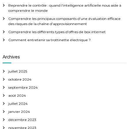
t
h
Reprendre le contrôle : quand l’intelligence artificielle nous aide à
e
comprendre le monde
i
r
:
Comprendre les principaux composants d’une évaluation efficace
des risques de la chaîne d’approvisionnement
o
Comprendre les différents types d’offres de box internet
n
Comment entretenir sa trottinette électrique ?
d
Archives
e
juillet 2025
l
octobre 2024
septembre 2024
’
août 2024
a
juillet 2024
janvier 2024
r
décembre 2023
novembre 2023