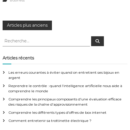
Business
N
Articles plus anciens
a
R
R
e
e
c
v
c
h
e
h
Articles récents
r
e
i
c
h
r
e
Les erreurs courantes à éviter quand on entretient ses bijoux en
r
c
g
argent
h
Reprendre le contrôle : quand l’intelligence artificielle nous aide à
e
a
comprendre le monde
r
:
Comprendre les principaux composants d’une évaluation efficace
t
des risques de la chaîne d’approvisionnement
Comprendre les différents types d’offres de box internet
i
Comment entretenir sa trottinette électrique ?