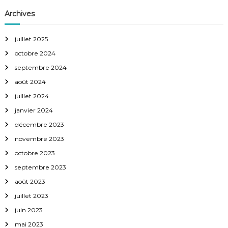
o
Archives
n
juillet 2025
d
octobre 2024
e
septembre 2024
août 2024
s
juillet 2024
janvier 2024
a
décembre 2023
r
novembre 2023
octobre 2023
t
septembre 2023
i
août 2023
juillet 2023
c
juin 2023
mai 2023