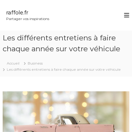
A
l
raffole.fr
l
Partager vos inspirations
e
r
a
Les différents entretiens à faire
u
c
chaque année sur votre véhicule
o
n
Accueil
Business
t
Les différents entretiens à faire chaque année sur votre véhicule
e
n
u