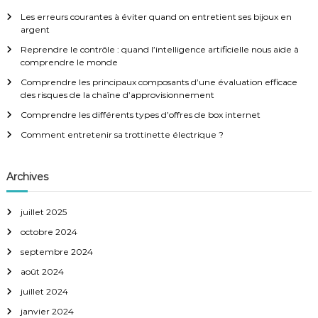
h
r
e
Les erreurs courantes à éviter quand on entretient ses bijoux en
a
r
c
argent
h
Reprendre le contrôle : quand l’intelligence artificielle nous aide à
e
t
comprendre le monde
r
:
Comprendre les principaux composants d’une évaluation efficace
i
des risques de la chaîne d’approvisionnement
Comprendre les différents types d’offres de box internet
o
Comment entretenir sa trottinette électrique ?
n
Archives
d
juillet 2025
e
octobre 2024
l
septembre 2024
août 2024
’
juillet 2024
a
janvier 2024