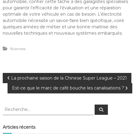
automobile, confier cette tâche à des garagistes spécialisés
pour garantir l’efficacité de l’évaluation et une réparation
optimale de votre véhicule en cas de besoin. L’électricité
automobile nécessite un savoir-faire bien spécifique, voire
quelques années de métier et une bonne maitrise des
nouvelles techniques et nouveaux systèmes embarqués.
Business
N
La prochaine saison de la Chinese Super League – 2021
Est-ce que le marc de café bouche les canalisations ?
a
v
R
R
e
e
c
i
c
h
e
h
Articles récents
r
g
e
c