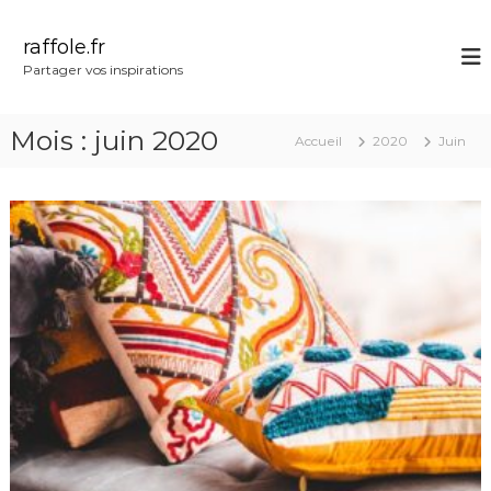
A
l
raffole.fr
l
Partager vos inspirations
e
r
a
Mois :
juin 2020
Accueil
2020
Juin
u
c
o
n
t
e
n
u