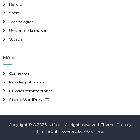
Réligion
Sport
Technologies
Univers de la maison
Voyage
Méta
Connexion
Flux des publications
Flux des commentaires
Site de WordPress-FR
Copyright © © 2026.
raffole.fr
All rights reserved. Theme:
Flash
by
ThemeGrill. Powered by
WordPress