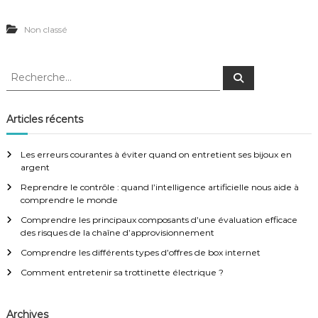
Non classé
R
R
e
e
c
c
h
e
h
Articles récents
r
e
c
h
r
e
Les erreurs courantes à éviter quand on entretient ses bijoux en
r
c
argent
h
Reprendre le contrôle : quand l’intelligence artificielle nous aide à
e
comprendre le monde
r
:
Comprendre les principaux composants d’une évaluation efficace
des risques de la chaîne d’approvisionnement
Comprendre les différents types d’offres de box internet
Comment entretenir sa trottinette électrique ?
Archives