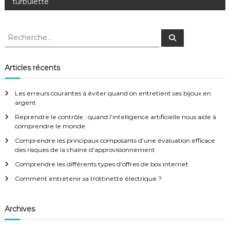
turbulette
v
R
R
i
e
e
c
c
h
g
e
h
Articles récents
r
e
c
a
h
r
e
Les erreurs courantes à éviter quand on entretient ses bijoux en
r
c
argent
t
h
Reprendre le contrôle : quand l’intelligence artificielle nous aide à
e
comprendre le monde
i
r
:
Comprendre les principaux composants d’une évaluation efficace
des risques de la chaîne d’approvisionnement
o
Comprendre les différents types d’offres de box internet
n
Comment entretenir sa trottinette électrique ?
d
Archives
e