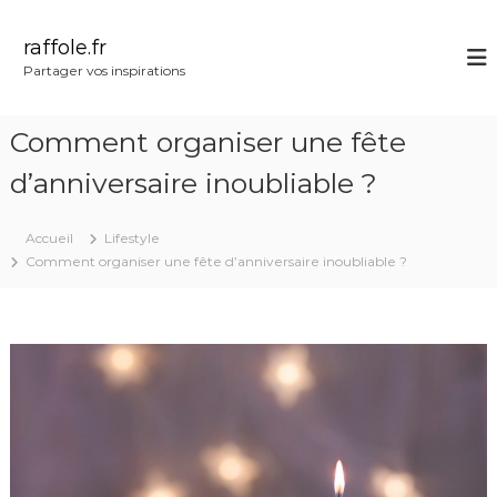
A
l
raffole.fr
l
Partager vos inspirations
e
r
a
Comment organiser une fête
u
c
d’anniversaire inoubliable ?
o
n
Accueil
Lifestyle
t
Comment organiser une fête d’anniversaire inoubliable ?
e
n
u