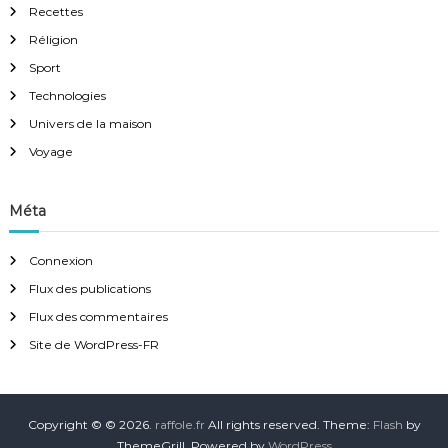
Recettes
Réligion
Sport
Technologies
Univers de la maison
Voyage
Méta
Connexion
Flux des publications
Flux des commentaires
Site de WordPress-FR
Copyright © © 2026.
raffole.fr
All rights reserved. Theme:
Flash
by
ThemeGrill. Powered by
WordPress