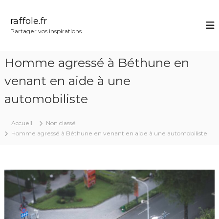
A
l
raffole.fr
l
Partager vos inspirations
e
r
a
Homme agressé à Béthune en
u
c
venant en aide à une
o
automobiliste
n
t
e
Accueil
Non classé
n
Homme agressé à Béthune en venant en aide à une automobiliste
u