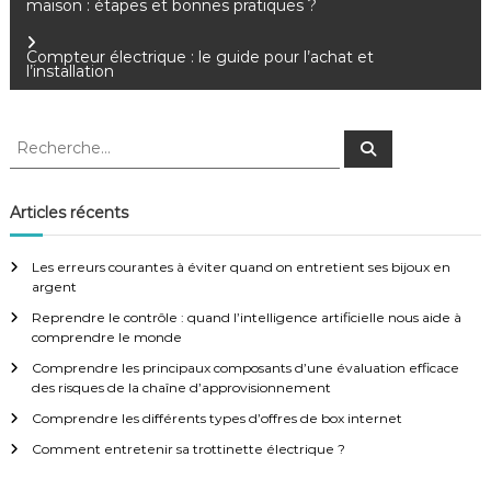
maison : étapes et bonnes pratiques ?
a
Compteur électrique : le guide pour l’achat et
l’installation
v
i
R
R
e
e
c
g
c
h
e
h
Articles récents
r
e
a
c
h
r
e
Les erreurs courantes à éviter quand on entretient ses bijoux en
r
c
t
argent
h
Reprendre le contrôle : quand l’intelligence artificielle nous aide à
e
i
comprendre le monde
r
:
Comprendre les principaux composants d’une évaluation efficace
o
des risques de la chaîne d’approvisionnement
Comprendre les différents types d’offres de box internet
n
Comment entretenir sa trottinette électrique ?
d