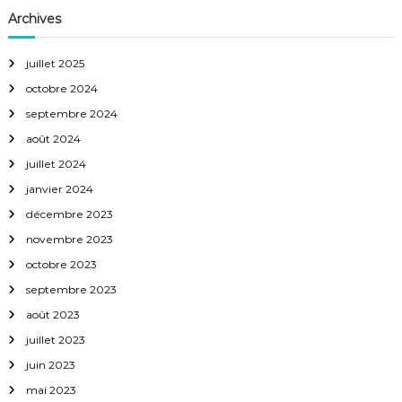
Archives
e
juillet 2025
l
octobre 2024
’
septembre 2024
août 2024
a
juillet 2024
janvier 2024
r
décembre 2023
t
novembre 2023
octobre 2023
i
septembre 2023
c
août 2023
juillet 2023
l
juin 2023
mai 2023