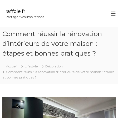
A
l
raffole.fr
l
Partager vos inspirations
e
r
a
Comment réussir la rénovation
u
c
d’intérieure de votre maison :
o
étapes et bonnes pratiques ?
n
t
e
Accueil
Lifestyle
Décoration
n
Comment réussir la rénovation d’intérieure de votre maison : étapes
u
et bonnes pratiques ?