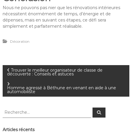
Nous ne pouvons pas nier que les rénovations intérieures
nécessitent énormément de temps, d’énergie et de
dépenses, mais en suivant ces étapes, ce défi sera
simplement et parfaitement réalisable.
Décoration
N
Trouver le meilleur organisateur de classe de
découverte : Conseils et astuces
a
Homme agressé à Béthune en venant en aide à une
automobiliste
v
i
R
R
e
e
c
g
c
h
e
h
Articles récents
r