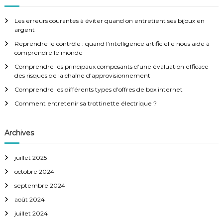
e
a
c
h
r
e
Les erreurs courantes à éviter quand on entretient ses bijoux en
r
c
t
argent
h
Reprendre le contrôle : quand l’intelligence artificielle nous aide à
e
i
comprendre le monde
r
:
Comprendre les principaux composants d’une évaluation efficace
o
des risques de la chaîne d’approvisionnement
Comprendre les différents types d’offres de box internet
n
Comment entretenir sa trottinette électrique ?
d
Archives
e
juillet 2025
l
octobre 2024
’
septembre 2024
août 2024
a
juillet 2024