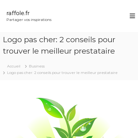
A
l
raffole.fr
l
Partager vos inspirations
e
r
a
Logo pas cher: 2 conseils pour
u
c
trouver le meilleur prestataire
o
n
Accueil
Business
t
Logo pas cher: 2 conseils pour trouver le meilleur prestataire
e
n
u