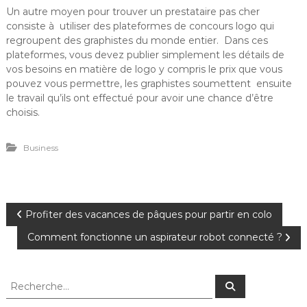
Un autre moyen pour trouver un prestataire pas cher
consiste à utiliser des plateformes de concours logo qui
regroupent des graphistes du monde entier. Dans ces
plateformes, vous devez publier simplement les détails de
vos besoins en matière de logo y compris le prix que vous
pouvez vous permettre, les graphistes soumettent ensuite
le travail qu’ils ont effectué pour avoir une chance d’être
choisis.
Business
N
Profiter des vacances de pâques pour partir en colo
Comment fonctionne un aspirateur robot connecté ?
a
v
R
R
e
e
c