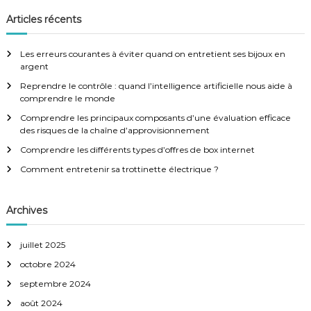
i
c
h
e
h
Articles récents
r
g
e
c
h
r
e
Les erreurs courantes à éviter quand on entretient ses bijoux en
a
r
c
argent
h
Reprendre le contrôle : quand l’intelligence artificielle nous aide à
e
t
comprendre le monde
r
:
Comprendre les principaux composants d’une évaluation efficace
i
des risques de la chaîne d’approvisionnement
Comprendre les différents types d’offres de box internet
o
Comment entretenir sa trottinette électrique ?
n
Archives
d
juillet 2025
e
octobre 2024
l
septembre 2024
août 2024