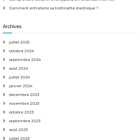
Comment entretenir sa trottinette électrique ?
n
d
Archives
e
juillet 2025
octobre 2024
l
septembre 2024
’
août 2024
juillet 2024
a
janvier 2024
r
décembre 2023
novembre 2023
t
octobre 2023
septembre 2023
i
août 2023
juillet 2023