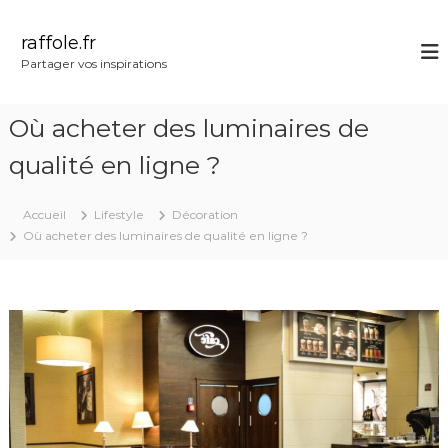
A
l
raffole.fr
l
Partager vos inspirations
e
r
a
Où acheter des luminaires de
u
c
qualité en ligne ?
o
n
Accueil
Lifestyle
Décoration
t
Où acheter des luminaires de qualité en ligne ?
e
n
u