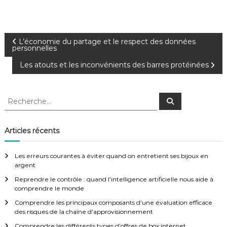
N
L’économie du partage et le respect des données
personnelles
a
Les atouts et les inconvénients des barres protéinées
v
R
R
e
i
e
c
c
h
e
h
g
Articles récents
r
e
c
h
r
a
e
Les erreurs courantes à éviter quand on entretient ses bijoux en
r
c
argent
h
t
Reprendre le contrôle : quand l’intelligence artificielle nous aide à
e
comprendre le monde
r
i
:
Comprendre les principaux composants d’une évaluation efficace
des risques de la chaîne d’approvisionnement
o
Comprendre les différents types d’offres de box internet