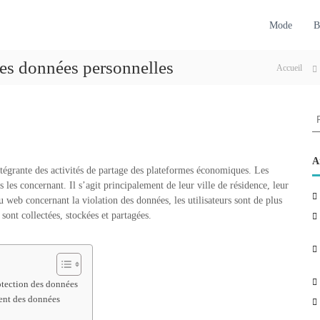
Mode
B
des données personnelles
Accueil
R
e
c
h
A
ntégrante des activités de partage des plateformes économiques. Les
e
 les concernant. Il s’agit principalement de leur ville de résidence, leur
r
u web concernant la violation des données, les utilisateurs sont de plus
c
sont collectées, stockées et partagées.
h
e
r
:
rotection des données
ment des données