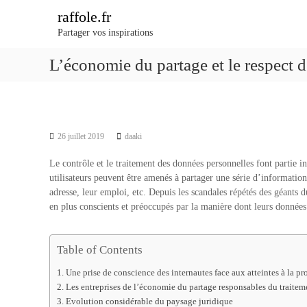
A
raffole.fr
l
Partager vos inspirations
l
e
L’économie du partage et le respect 
r
a
u
c
o
n
26 juillet 2019
daaki
t
Le contrôle et le traitement des données personnelles font partie i
e
utilisateurs peuvent être amenés à partager une série d’informations
n
adresse, leur emploi, etc. Depuis les scandales répétés des géants d
u
en plus conscients et préoccupés par la manière dont leurs données 
Table of Contents
Une prise de conscience des internautes face aux atteintes à la p
Les entreprises de l’économie du partage responsables du traite
Evolution considérable du paysage juridique