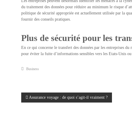
Les entreprises peuvent désormais identifier les menaces à la cyber
du traitement des données pour réduire au minimum le risque d’atte
politique de sécurité appropriée est actuellement utilisée par la qua
fournir des conseils pratiques.
Plus de sécurité pour les tra
En ce qui concerne le transfert des données par les entreprises d
pour éviter la fuite d’informations sensibles vers les Etats-Unis ou 
Business
N
Assurance voyage : de quoi s’agit-il vraiment ?
a
v