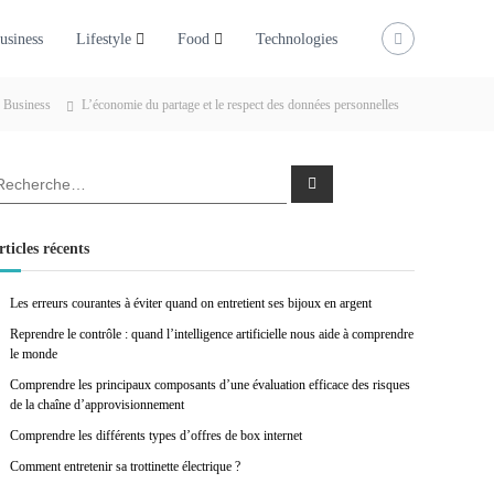
usiness
Lifestyle
Food
Technologies
Business
L’économie du partage et le respect des données personnelles
R
e
c
h
e
rticles récents
r
c
h
e
Les erreurs courantes à éviter quand on entretient ses bijoux en argent
r
Reprendre le contrôle : quand l’intelligence artificielle nous aide à comprendre
le monde
Comprendre les principaux composants d’une évaluation efficace des risques
de la chaîne d’approvisionnement
Comprendre les différents types d’offres de box internet
Comment entretenir sa trottinette électrique ?