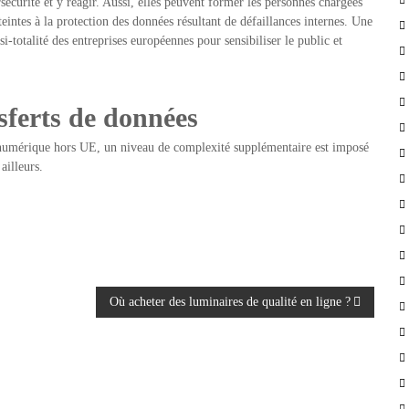
sécurité et y réagir. Aussi, elles peuvent former les personnes chargées
intes à la protection des données résultant de défaillances internes. Une
si-totalité des entreprises européennes pour sensibiliser le public et
nsferts de données
u numérique hors UE, un niveau de complexité supplémentaire est imposé
ailleurs.
Où acheter des luminaires de qualité en ligne ?