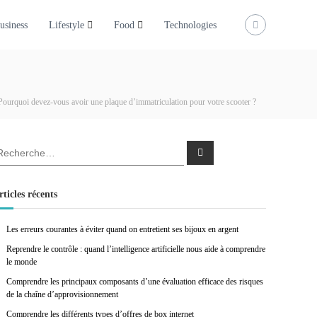
usiness
Lifestyle
Food
Technologies
Pourquoi devez-vous avoir une plaque d’immatriculation pour votre scooter ?
R
e
c
h
e
rticles récents
r
c
h
e
Les erreurs courantes à éviter quand on entretient ses bijoux en argent
r
Reprendre le contrôle : quand l’intelligence artificielle nous aide à comprendre
le monde
Comprendre les principaux composants d’une évaluation efficace des risques
de la chaîne d’approvisionnement
Comprendre les différents types d’offres de box internet