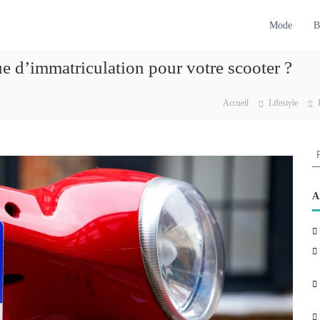
Mode
B
e d’immatriculation pour votre scooter ?
Accueil
Lifestyle
R
e
c
h
A
e
r
c
h
e
r
: