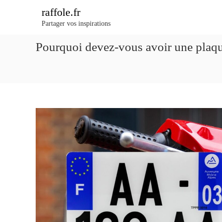
A
raffole.fr
l
Partager vos inspirations
l
e
Pourquoi devez-vous avoir une plaqu
r
a
u
c
o
n
t
e
n
u