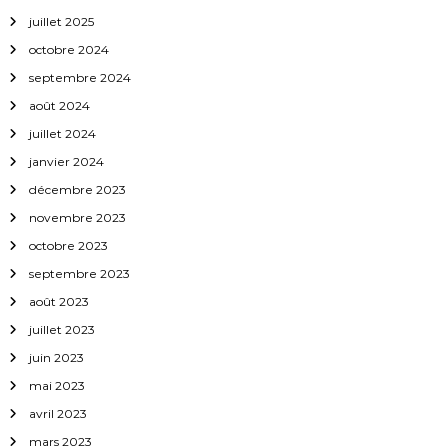
e
juillet 2025
l
octobre 2024
septembre 2024
’
août 2024
a
juillet 2024
janvier 2024
r
décembre 2023
novembre 2023
t
octobre 2023
i
septembre 2023
août 2023
c
juillet 2023
l
juin 2023
mai 2023
e
avril 2023
mars 2023