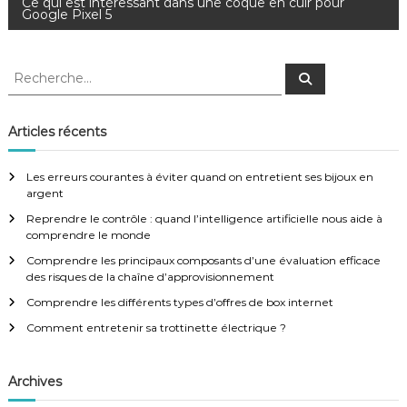
a
Ce qui est intéressant dans une coque en cuir pour
Google Pixel 5
v
R
R
i
e
e
c
c
h
g
e
h
Articles récents
r
e
c
a
h
r
e
Les erreurs courantes à éviter quand on entretient ses bijoux en
r
c
argent
t
h
Reprendre le contrôle : quand l’intelligence artificielle nous aide à
e
comprendre le monde
i
r
:
Comprendre les principaux composants d’une évaluation efficace
des risques de la chaîne d’approvisionnement
o
Comprendre les différents types d’offres de box internet
n
Comment entretenir sa trottinette électrique ?
d
Archives