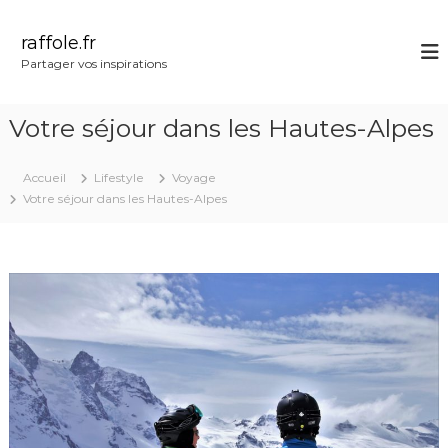
A
l
raffole.fr
l
Partager vos inspirations
e
r
a
Votre séjour dans les Hautes-Alpes
u
c
o
Accueil
Lifestyle
Voyage
n
Votre séjour dans les Hautes-Alpes
t
e
n
u