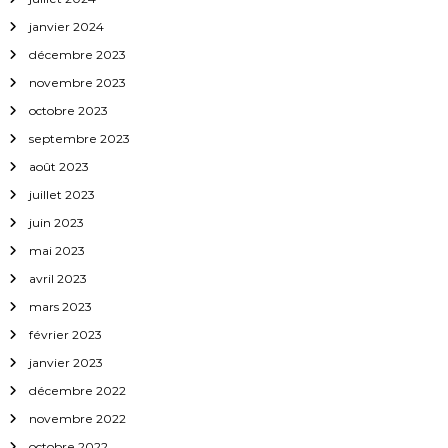
a
janvier 2024
décembre 2023
r
novembre 2023
octobre 2023
t
septembre 2023
i
août 2023
juillet 2023
c
juin 2023
l
mai 2023
avril 2023
e
mars 2023
février 2023
janvier 2023
décembre 2022
novembre 2022
octobre 2022