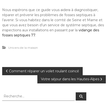
Nous espérons que ce guide vous aidera à diagnostiquer,
réparer et prévenir les problèmes de fosses septiques à
l’avenir. Si vous habitez dans le comté de Seine et Marne et
que vous avez besoin d’un service de système septique, des
inspections aux installations en passant par la
vidange des
fosses septiques 77
.
Univers de la maison
N
Comment réparer un volet roulant coincé
Votre séjour dans les Hautes-Alpes
a
v
R
R
e
e
c
i
c
h