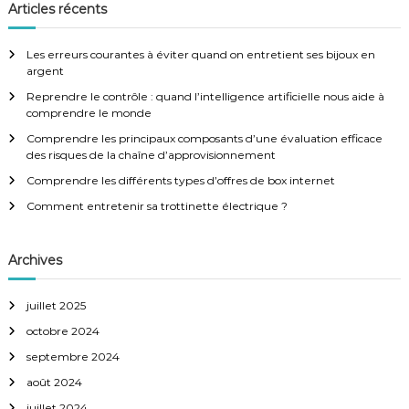
e
h
Articles récents
r
g
e
c
h
r
e
Les erreurs courantes à éviter quand on entretient ses bijoux en
a
r
c
argent
h
Reprendre le contrôle : quand l’intelligence artificielle nous aide à
e
t
comprendre le monde
r
:
Comprendre les principaux composants d’une évaluation efficace
i
des risques de la chaîne d’approvisionnement
Comprendre les différents types d’offres de box internet
o
Comment entretenir sa trottinette électrique ?
n
Archives
d
juillet 2025
e
octobre 2024
l
septembre 2024
août 2024
’
juillet 2024