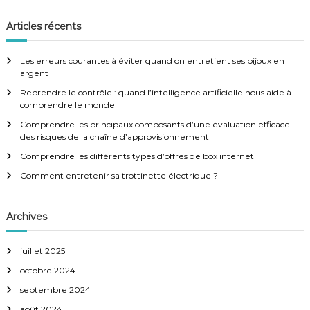
c
g
c
h
e
h
Articles récents
r
e
a
c
h
r
e
Les erreurs courantes à éviter quand on entretient ses bijoux en
r
c
t
argent
h
Reprendre le contrôle : quand l’intelligence artificielle nous aide à
e
i
comprendre le monde
r
:
Comprendre les principaux composants d’une évaluation efficace
o
des risques de la chaîne d’approvisionnement
Comprendre les différents types d’offres de box internet
n
Comment entretenir sa trottinette électrique ?
d
Archives
e
juillet 2025
l
octobre 2024
’
septembre 2024
août 2024