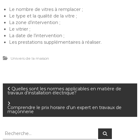
Le nombre de vitres à remplacer ;
Le type et la qualité de la vitre ;
La zone d’intervention ;
Le vitrier ;
La date de l’intervention ;
Les prestations supplémentaires à réaliser.
Univers de la maison
N
Quelles sont les normes applicables en matière de
travaux d’installation électrique?
a
Comprendre le prix horaire d’un expert en travaux de
maçonnerie
v
i
R
R
e
e