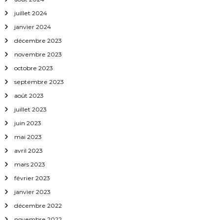
a
juillet 2024
janvier 2024
r
décembre 2023
t
novembre 2023
octobre 2023
i
septembre 2023
c
août 2023
juillet 2023
l
juin 2023
mai 2023
e
avril 2023
mars 2023
février 2023
janvier 2023
décembre 2022
novembre 2022