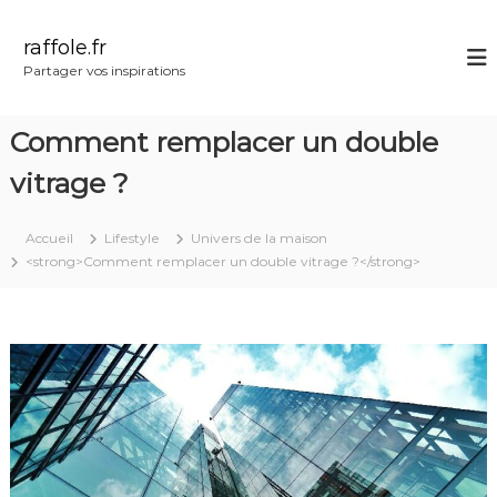
A
l
raffole.fr
l
Partager vos inspirations
e
r
a
Comment remplacer un double
u
c
vitrage ?
o
n
Accueil
Lifestyle
Univers de la maison
t
<strong>Comment remplacer un double vitrage ?</strong>
e
n
u