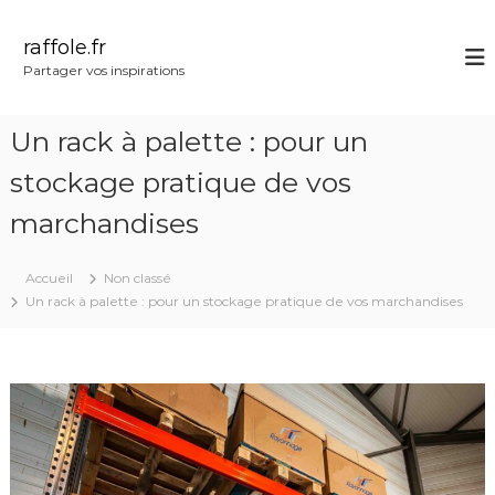
A
l
raffole.fr
l
Partager vos inspirations
e
r
a
Un rack à palette : pour un
u
c
stockage pratique de vos
o
marchandises
n
t
e
Accueil
Non classé
n
Un rack à palette : pour un stockage pratique de vos marchandises
u