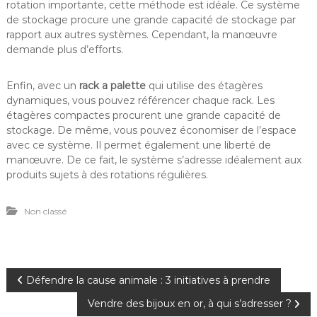
rotation importante, cette méthode est idéale. Ce système
de stockage procure une grande capacité de stockage par
rapport aux autres systèmes. Cependant, la manœuvre
demande plus d’efforts.
Enfin, avec un
rack a palette
qui utilise des étagères
dynamiques, vous pouvez référencer chaque rack. Les
étagères compactes procurent une grande capacité de
stockage. De même, vous pouvez économiser de l’espace
avec ce système. Il permet également une liberté de
manœuvre. De ce fait, le système s’adresse idéalement aux
produits sujets à des rotations régulières.
Non classé
N
Défendre la cause animale : 3 initiatives à prendre
Vendre des bijoux en or, à qui s’adresser ?
a