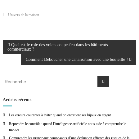
Univers de la maison
N
Quel est le role des volets coupe-feu dans les bâtiments
commerciaux ?
a
Comment Déboucher une canalisation avec une bouteille ?
v
R
R
e
i
e
c
c
h
e
h
g
Articles récents
r
e
c
h
r
e
a
Les erreurs courantes à éviter quand on entretient ses bijoux en argent
r
c
Reprendre le contrôle : quand l’intelligence artificielle nous aide à comprendre le
h
t
monde
e
r
Comprendre les principaux composants d’une évaluation efficace des risques de la