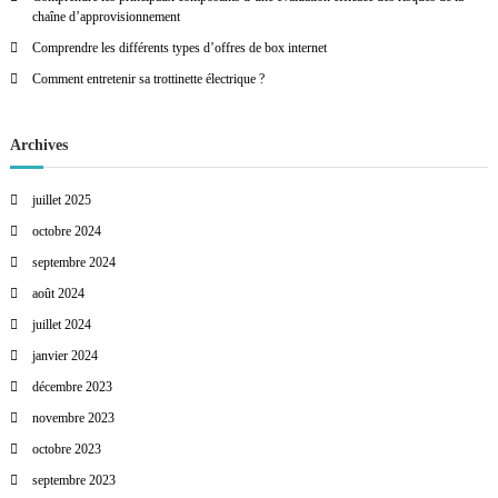
i
chaîne d’approvisionnement
:
Comprendre les différents types d’offres de box internet
o
Comment entretenir sa trottinette électrique ?
n
Archives
d
juillet 2025
e
octobre 2024
l
septembre 2024
août 2024
’
juillet 2024
janvier 2024
a
décembre 2023
r
novembre 2023
octobre 2023
t
septembre 2023