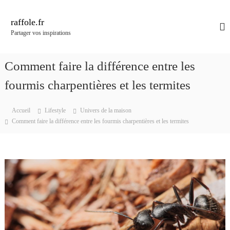
A
l
raffole.fr
l
Partager vos inspirations
e
r
a
Comment faire la différence entre les
u
c
fourmis charpentières et les termites
o
n
Accueil
Lifestyle
Univers de la maison
t
Comment faire la différence entre les fourmis charpentières et les termites
e
n
u