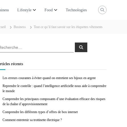
siness
Lifestyle
Food
Technologies
ueil
Business
Tout ce qu’il faut savoir sur les étiquettes vêtements
R
e
c
h
e
rticles récents
r
c
h
e
Les erreurs courantes à éviter quand on entretient ses bijoux en argent
r
Reprendre le contrôle : quand l’intelligence artificielle nous aide à comprendre
le monde
Comprendre les principaux composants d’une évaluation efficace des risques
de la chaîne d’approvisionnement
Comprendre les différents types d’offres de box internet
Comment entretenir sa trottinette électrique ?