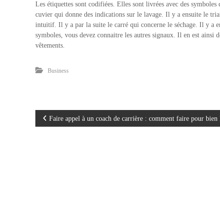
Les étiquettes sont codifiées. Elles sont livrées avec des symboles q
cuvier qui donne des indications sur le lavage. Il y a ensuite le tri
intuitif. Il y a par la suite le carré qui concerne le séchage. Il y a
symboles, vous devez connaitre les autres signaux. Il en est ainsi des
vêtements.
Business
N
Faire appel à un coach de carrière : comment faire pour bien l
a
v
i
g