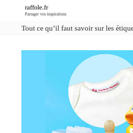
A
raffole.fr
l
Partager vos inspirations
l
e
Tout ce qu’il faut savoir sur les étiq
r
a
u
c
o
n
t
e
n
u