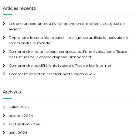
g
c
h
e
h
Articles récents
r
e
a
c
h
r
e
Les erreurs courantes à éviter quand on entretient ses bijoux en
r
c
t
argent
h
Reprendre le contrôle : quand l’intelligence artificielle nous aide à
e
i
comprendre le monde
r
:
Comprendre les principaux composants d’une évaluation efficace
o
des risques de la chaîne d’approvisionnement
Comprendre les différents types d’offres de box internet
n
Comment entretenir sa trottinette électrique ?
d
Archives
e
juillet 2025
l
octobre 2024
’
septembre 2024
août 2024