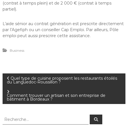
(contrat à temps plein) et de 2 000 € (contrat à temps
partiel).
L’aide sénior au contrat génération est prescrite directement
par l’Agefiph ou un conseiller Cap Emploi. Par ailleurs, Pôle
emploi peut aussi prescrire cette assistance.
Business
N
Quel type de cuisine proposent les restaurants étoilés
du Languedoc-Roussillon ?
a
Comment trouver un artisan et son entreprise de
bâtiment à Bordeaux ?
v
i
R
R
e
e
c