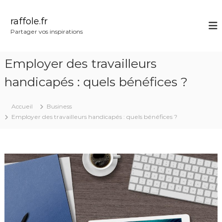
A
l
raffole.fr
l
Partager vos inspirations
e
r
a
Employer des travailleurs
u
c
handicapés : quels bénéfices ?
o
n
Accueil
Business
t
Employer des travailleurs handicapés : quels bénéfices ?
e
n
u