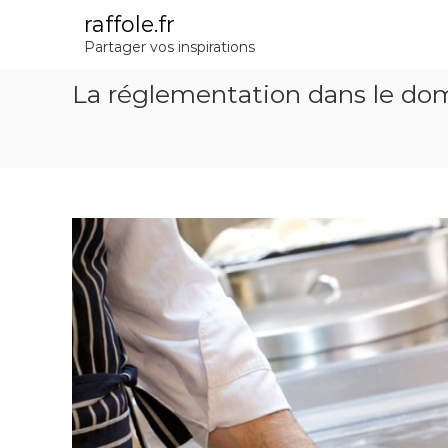
A
raffole.fr
l
Partager vos inspirations
l
e
La réglementation dans le dom
r
a
u
c
o
n
t
e
n
u