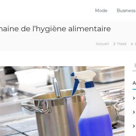
Mode
Business
aine de l’hygiène alimentaire
Accueil
Food
R
e
c
h
A
e
r
c
h
e
r
: