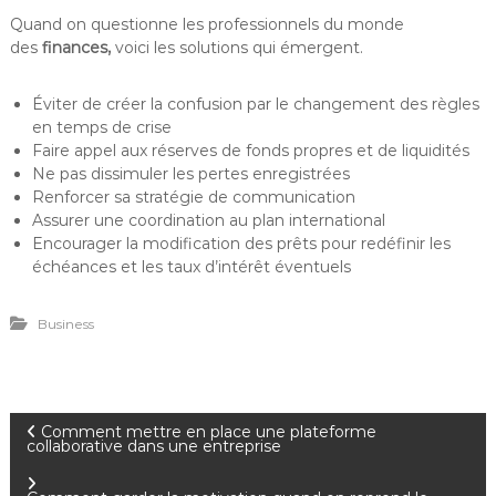
Quand on questionne les professionnels du monde
des
finances,
voici les solutions qui émergent.
Éviter de créer la confusion par le changement des règles
en temps de crise
Faire appel aux réserves de fonds propres et de liquidités
Ne pas dissimuler les pertes enregistrées
Renforcer sa stratégie de communication
Assurer une coordination au plan international
Encourager la modification des prêts pour redéfinir les
échéances et les taux d’intérêt éventuels
Business
N
Comment mettre en place une plateforme
collaborative dans une entreprise
a