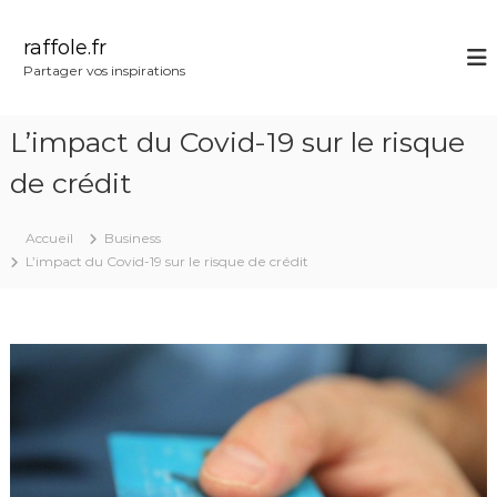
A
l
raffole.fr
l
Partager vos inspirations
e
r
a
L’impact du Covid-19 sur le risque
u
c
de crédit
o
n
Accueil
Business
t
L’impact du Covid-19 sur le risque de crédit
e
n
u