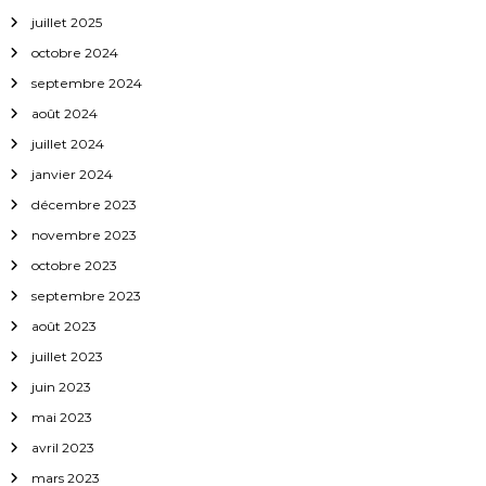
juillet 2025
l
octobre 2024
’
septembre 2024
août 2024
a
juillet 2024
janvier 2024
r
décembre 2023
t
novembre 2023
octobre 2023
i
septembre 2023
c
août 2023
juillet 2023
l
juin 2023
mai 2023
e
avril 2023
mars 2023