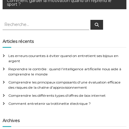
Comment garder la motivation quand on reprend le
sport ?
v
i
R
R
e
e
c
g
c
h
e
h
Articles récents
r
e
a
c
h
r
e
Les erreurs courantes à éviter quand on entretient ses bijoux en
r
c
t
argent
h
Reprendre le contrôle : quand l’intelligence artificielle nous aide à
e
i
comprendre le monde
r
:
Comprendre les principaux composants d’une évaluation efficace
o
des risques de la chaîne d’approvisionnement
Comprendre les différents types d’offres de box internet
n
Comment entretenir sa trottinette électrique ?
d
Archives
e