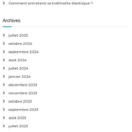
Comment entretenir sa trottinette électrique ?
n
Archives
d
juillet 2025
e
octobre 2024
l
septembre 2024
août 2024
’
juillet 2024
a
janvier 2024
décembre 2023
r
novembre 2023
octobre 2023
t
septembre 2023
i
août 2023
juillet 2023
c