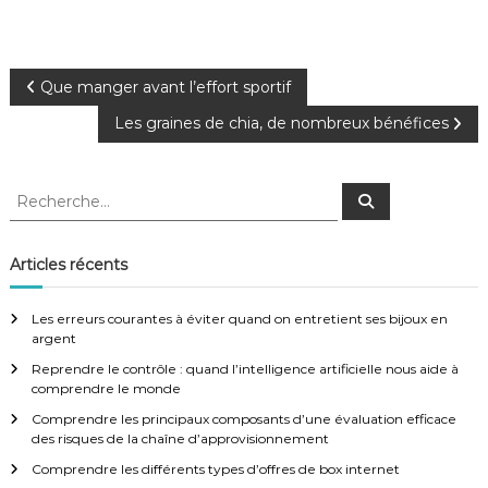
N
Que manger avant l’effort sportif
Les graines de chia, de nombreux bénéfices
a
v
R
R
e
e
c
i
c
h
e
h
Articles récents
r
g
e
c
h
r
e
Les erreurs courantes à éviter quand on entretient ses bijoux en
a
r
c
argent
h
Reprendre le contrôle : quand l’intelligence artificielle nous aide à
e
t
comprendre le monde
r
:
Comprendre les principaux composants d’une évaluation efficace
i
des risques de la chaîne d’approvisionnement
Comprendre les différents types d’offres de box internet
o