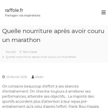
A
l
raffole.fr
l
Partager vos inspirations
e
r
a
Quelle nourriture après avoir couru
u
c
un marathon
o
n
Accueil
Non classé
t
Quelle nourriture après avoir couru un marathon
e
n
u
22 février 2019
daaki
On consacre beaucoup d’effort à ses séances
d’entraînement. On cherche toujours à améliorer ses
performances, atteindre ses objectifs… La majorité des
sportifs accordent plus d’attention à leur repas pré-
entraînement qu’à celui d’après l’effort. Frank Bou-Hassira,