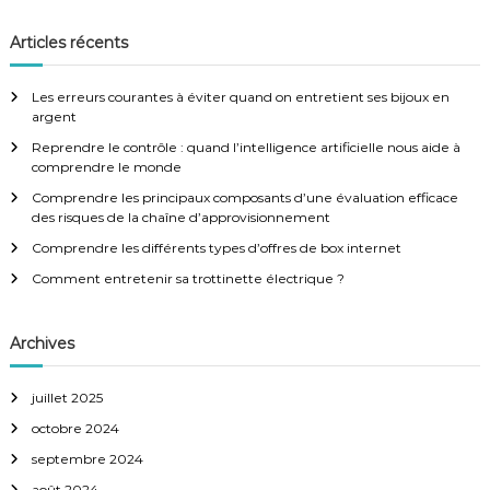
c
g
c
h
e
h
Articles récents
r
e
a
c
h
r
e
Les erreurs courantes à éviter quand on entretient ses bijoux en
r
c
t
argent
h
Reprendre le contrôle : quand l’intelligence artificielle nous aide à
e
i
comprendre le monde
r
:
Comprendre les principaux composants d’une évaluation efficace
o
des risques de la chaîne d’approvisionnement
Comprendre les différents types d’offres de box internet
n
Comment entretenir sa trottinette électrique ?
d
Archives
e
juillet 2025
l
octobre 2024
’
septembre 2024
août 2024