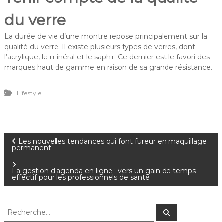
du verre
La durée de vie d’une montre repose principalement sur la
qualité du verre. Il existe plusieurs types de verres, dont
l’acrylique, le minéral et le saphir. Ce dernier est le favori des
marques haut de gamme en raison de sa grande résistance.
Lifestyle
N
Les nouvelles tendances qui font fureur en maquillage
permanent
a
La gestion d’agenda en ligne : vers un gain de temps
effectif pour les professionnels de santé
v
i
R
R
e
e