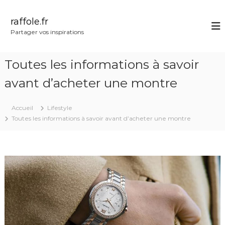
A
l
raffole.fr
l
Partager vos inspirations
e
r
a
Toutes les informations à savoir
u
c
avant d’acheter une montre
o
n
Accueil
Lifestyle
t
Toutes les informations à savoir avant d’acheter une montre
e
n
u