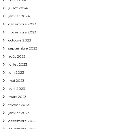
a
juillet 2024
janvier 2024
r
décembre 2023
t
novembre 2023
octobre 2023
i
septembre 2023
c
août 2023
juillet 2023
l
juin 2023
mai 2023
e
avril 2023
mars 2023
février 2023
janvier 2023
décembre 2022
novembre 2022