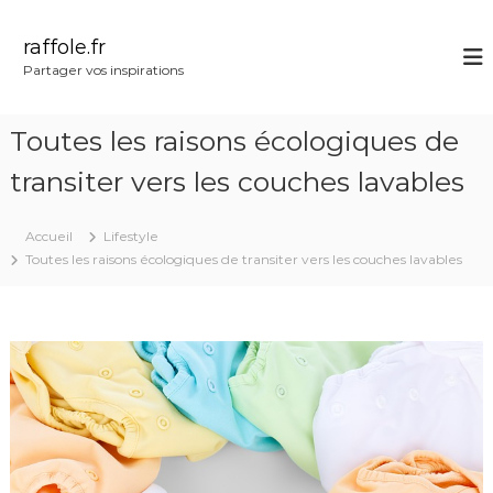
A
l
raffole.fr
l
Partager vos inspirations
e
r
a
Toutes les raisons écologiques de
u
c
transiter vers les couches lavables
o
n
Accueil
Lifestyle
t
Toutes les raisons écologiques de transiter vers les couches lavables
e
n
u