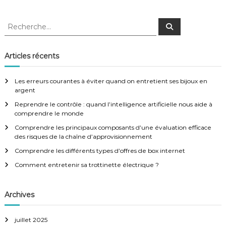
v
R
R
e
i
e
c
c
h
e
h
g
Articles récents
r
e
c
h
r
a
e
Les erreurs courantes à éviter quand on entretient ses bijoux en
r
c
argent
h
t
Reprendre le contrôle : quand l’intelligence artificielle nous aide à
e
comprendre le monde
r
i
:
Comprendre les principaux composants d’une évaluation efficace
des risques de la chaîne d’approvisionnement
o
Comprendre les différents types d’offres de box internet
Comment entretenir sa trottinette électrique ?
n
d
Archives
e
juillet 2025