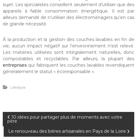
sujet. Les spécialistes conseillent seulement d’utiliser que des
appareils à faible consommation énergétique. Il est par
ailleurs demandé de n’utiliser des électroménagers qu’en cas
de grande nécessité.
À la production et la gestion des couches lavables en fin de
vie, aucun impact négatif sur l’environnement n’est relevé.
Les matières utilisées sont intégralement naturelles, donc
compostables et recyclables. Par ailleurs, la plupart des
entreprises
qui fabriquent les couches lavables revendiquent
généralement le statut « écoresponsable ».
Lifestyle
N
10 idées pour partager plus de moments avec votre
père
a
Le renouveau des bières artisanales en Pays de la Loire