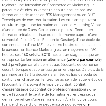
STMG
sont plus à même de passer les tests d’admission pour
rejoindre une formation en Commerce et Marketing. Le
parcours d’études universitaire débute ensuite par une
formation de deux ans en
BTS Management
ou en DUT
Techniques de commercialisation. Les étudiants peuvent
ensuite intégrer une formation en Licence Marketing Vente
d’une durée de 3 ans. Cette licence peut s’effectuer en
formation initiale, continue ou en alternance auprès d’une
université (faculté Droit-Économie-Gestion), d’une école de
commerce ou d’une IAE. Le volume horaire de cours durant
le parcours en licence Marketing est en moyenne de 450
heures, soit
180 crédits ECTS
incluant un stage pratique en
entreprise.
La formation en alternance (
celle-ci par exemple
)
est à privilégier
car elle permet aux étudiants de combiner
cours théorique et apprentissage en entreprise. De plus, de la
première année à la deuxième année, les frais de scolarité
sont pris en charge par l’entreprise au sein de laquelle évolue
l’étudiant. Enfin, suivant le type de contrat (
contrat
d’apprentissage ou contrat de professionnalisation
) signé
entre l’étudiant, le centre de formation et l’entreprise, ce
dernier bénéficie d’une rémunération. À la fin du parcours
licence, chaque diplômé peut ensuite poursuivre
une