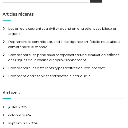
e
e
c
g
c
h
e
h
Articles récents
r
e
a
c
h
r
e
Les erreurs courantes à éviter quand on entretient ses bijoux en
r
c
t
argent
h
Reprendre le contrôle : quand l’intelligence artificielle nous aide à
e
i
comprendre le monde
r
:
Comprendre les principaux composants d’une évaluation efficace
o
des risques de la chaîne d’approvisionnement
Comprendre les différents types d’offres de box internet
n
Comment entretenir sa trottinette électrique ?
d
Archives
e
juillet 2025
l
octobre 2024
’
septembre 2024