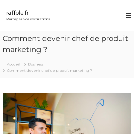
A
l
raffole.fr
l
Partager vos inspirations
e
r
a
Comment devenir chef de produit
u
c
marketing ?
o
n
Accueil
Business
t
Comment devenir chef de produit marketing ?
e
n
u