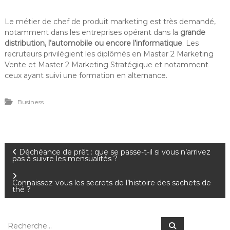
Le métier de chef de produit marketing est très demandé,
notamment dans les entreprises opérant dans la
grande
distribution, l’automobile ou encore l’informatique
. Les
recruteurs privilégient les diplômés en Master 2 Marketing
Vente et Master 2 Marketing Stratégique et notamment
ceux ayant suivi une formation en alternance.
Business
N
Déchéance de prêt : que se passe-t-il si vous n’arrivez
pas à suivre les mensualités ?
a
Connaissez-vous les secrets de l’histoire des sachets de
thé ?
v
i
R
R