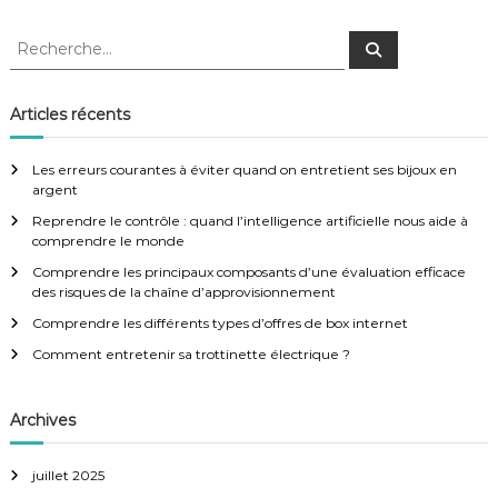
v
R
R
i
e
e
c
c
h
g
e
h
Articles récents
r
e
c
a
h
r
e
Les erreurs courantes à éviter quand on entretient ses bijoux en
r
c
argent
t
h
Reprendre le contrôle : quand l’intelligence artificielle nous aide à
e
comprendre le monde
i
r
:
Comprendre les principaux composants d’une évaluation efficace
des risques de la chaîne d’approvisionnement
o
Comprendre les différents types d’offres de box internet
n
Comment entretenir sa trottinette électrique ?
d
Archives
e
juillet 2025