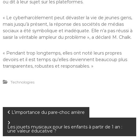
ou dit à leur sujet sur les plateformes.
« Le cyberharcèlement peut dévaster la vie de jeunes gens,
mais jusqu’à présent, la réponse des sociétés de médias
sociaux a été symbolique et inadéquate. Elle n’a pas réussi à
saisir la véritable ampleur du problème », a déclaré M. Chalk.
« Pendant trop longtemps, elles ont noté leurs propres
devoirs et il est temps qu’elles deviennent beaucoup plus
transparentes, robustes et responsables. »
Technologies
N
L’importance du pare-choc arrière
a
Les jouets musicaux pour les enfants à partir de 1 an :
une valeur éducative ?