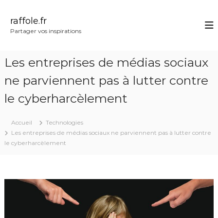
A
l
raffole.fr
l
Partager vos inspirations
e
r
a
Les entreprises de médias sociaux
u
c
ne parviennent pas à lutter contre
o
le cyberharcèlement
n
t
e
Accueil
Technologies
n
Les entreprises de médias sociaux ne parviennent pas à lutter contre
u
le cyberharcèlement