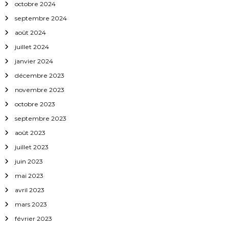
l
octobre 2024
septembre 2024
’
août 2024
a
juillet 2024
janvier 2024
r
décembre 2023
novembre 2023
t
octobre 2023
i
septembre 2023
août 2023
c
juillet 2023
l
juin 2023
mai 2023
e
avril 2023
mars 2023
février 2023