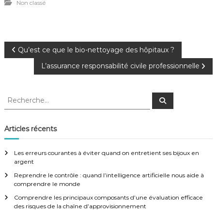
Non classé
N
Qu’est ce que le bio-nettoyage des hôpitaux ?
L’assurance responsabilité civile professionnelle
a
v
R
R
e
e
c
i
c
h
e
h
Articles récents
r
g
e
c
h
r
e
Les erreurs courantes à éviter quand on entretient ses bijoux en
a
r
c
argent
h
Reprendre le contrôle : quand l’intelligence artificielle nous aide à
e
t
comprendre le monde
r
:
Comprendre les principaux composants d’une évaluation efficace
i
des risques de la chaîne d’approvisionnement