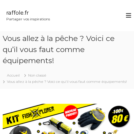
A
l
raffole.fr
l
Partager vos inspirations
e
r
a
Vous allez à la pêche ? Voici ce
u
c
qu’il vous faut comme
o
équipements!
n
t
e
Accueil
Non classé
n
Vous allez à la pêche ? Voici ce qu’il vous faut comme équipements!
u