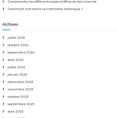
Comprendre les différents types d’offres de box internet
o
Comment entretenir sa trottinette électrique ?
n
Archives
d
juillet 2025
e
octobre 2024
l
septembre 2024
août 2024
’
juillet 2024
a
janvier 2024
décembre 2023
r
novembre 2023
octobre 2023
t
septembre 2023
i
août 2023